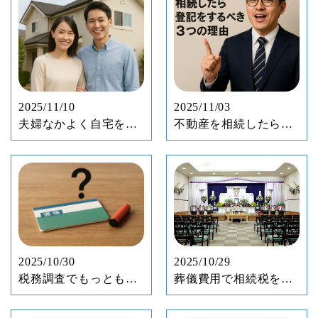
2025/11/10
2025/11/03
夫婦なかよく自宅を共
不動産を相続したら登
有「将来のことも考え
記をするべき3つの理由
て」
2025/10/30
2025/10/29
税務調査でもっともつ
葬儀費用で相続税を節
つかれる 「名義預金」
税できる？ 葬儀費用
とは何か
に含まれるものとは