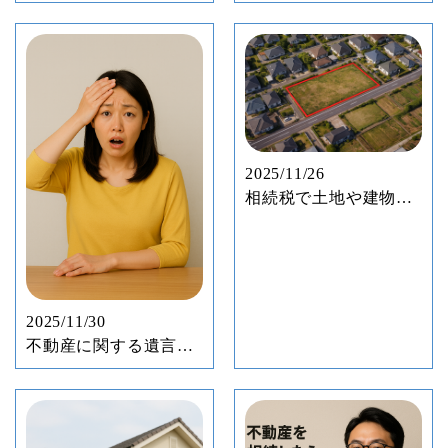
相続時精算課税制度の
知らせ
仕組みとは
2025/11/26
相続税で土地や建物は
どう評価する？
2025/11/30
不動産に関する遺言書
は間違えやすい！ 争族
事例と対策