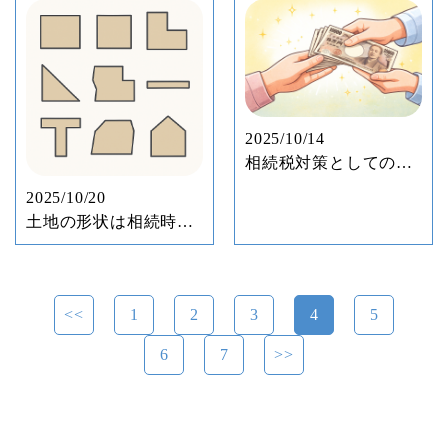
2025/10/14
相続税対策としての贈
与を 上手に活用しよう
2025/10/20
土地の形状は相続時の
評価額に影響する？
<<
1
2
3
4
5
6
7
>>